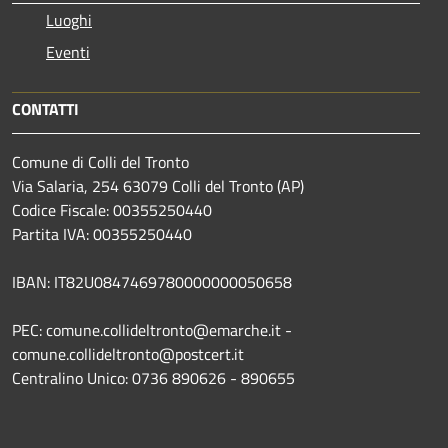
Luoghi
Eventi
CONTATTI
Comune di Colli del Tronto
Via Salaria, 254 63079 Colli del Tronto (AP)
Codice Fiscale: 00355250440
Partita IVA: 00355250440
IBAN: IT82U0847469780000000050658
PEC: comune.collideltronto@emarche.it -
comune.collideltronto@postcert.it
Centralino Unico: 0736 890626 - 890655