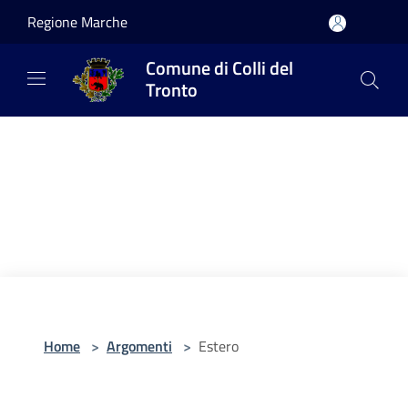
Salta al contenuto principale
Regione Marche
Comune di Colli del
Tronto
Home
>
Argomenti
>
Estero