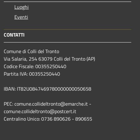
Luoghi
Eventi
CONTATTI
Comune di Colli del Tronto
Via Salaria, 254 63079 Colli del Tronto (AP)
Codice Fiscale: 00355250440
Partita IVA: 00355250440
IBAN: IT82U0847469780000000050658
PEC: comune.collideltronto@emarche.it -
comune.collideltronto@postcert.it
Centralino Unico: 0736 890626 - 890655