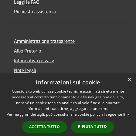
Leggi le FAQ
Richiesta assistenza
Amministrazione trasparente
Albo Pretorio
Informativa privacy
Note legali
×
Dichiarazione di accessibilità
Informazioni sui cookie
Questo sito web utilizza cookie tecnici e assimilati strettamente
necessari al corretto funzionamento e alla navigazione del sito,
nonché un cookie tecnico analitico al solo fine di elaborare
informazioni statistiche, aggregate e anonime.
RSS
Copyright © 2026 • Comune di
Per maggiori dettagli, può consultare la cookie policy al seguente
link
Accessibilità
Colli del Tronto • Powered by
Privacy
Municipium
Accesso
•
RIFIUTA TUTTO
ACCETTA TUTTO
Cookie
redazione