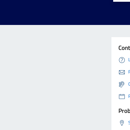
Cont
Prob