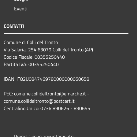
Eventi
CONTATTI
Comune di Colli del Tronto
Via Salaria, 254 63079 Colli del Tronto (AP)
Codice Fiscale: 00355250440
Partita IVA: 00355250440
IBAN: IT82U0847469780000000050658
PEC: comune.collideltronto@emarche.it -
comune.collideltronto@postcert.it
Centralino Unico: 0736 890626 - 890655
Prenotazione appuntamento