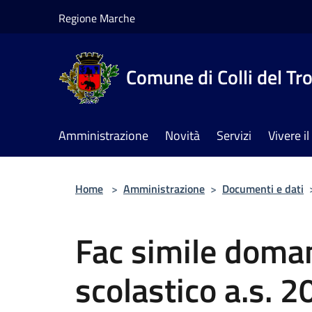
Salta al contenuto principale
Regione Marche
Comune di Colli del Tr
Amministrazione
Novità
Servizi
Vivere 
Home
>
Amministrazione
>
Documenti e dati
Fac simile doma
scolastico a.s. 