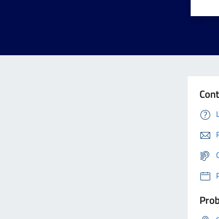
Cont
Prob