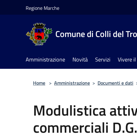
Salta al contenuto principale
Regione Marche
Comune di Colli del Tr
Amministrazione
Novità
Servizi
Vivere 
Home
>
Amministrazione
>
Documenti e dati
Modulistica attiv
commerciali D.G.