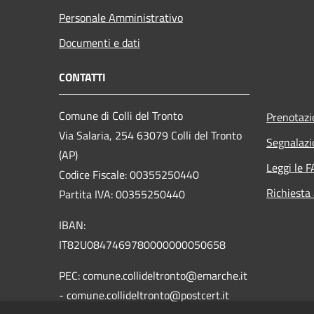
Personale Amministrativo
Documenti e dati
CONTATTI
Comune di Colli del Tronto
Prenotaz
Via Salaria, 254 63079 Colli del Tronto
Segnalazi
(AP)
Leggi le 
Codice Fiscale: 00355250440
Richiesta
Partita IVA: 00355250440
IBAN:
IT82U0847469780000000050658
PEC: comune.collideltronto@emarche.it
- comune.collideltronto@postcert.it