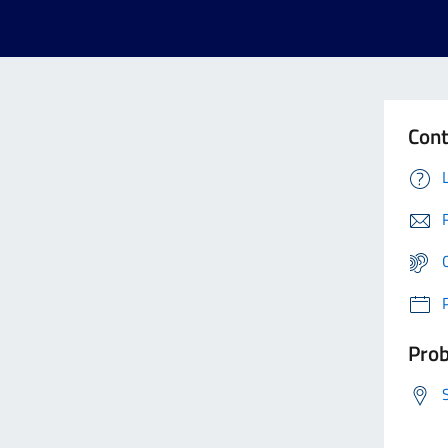
Cont
Prob