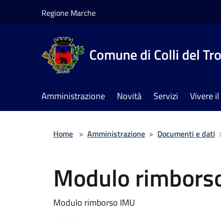
Salta al contenuto principale
Regione Marche
Comune di Colli del Tr
Amministrazione
Novità
Servizi
Vivere 
Home
>
Amministrazione
>
Documenti e dati
Modulo rimbors
Modulo rimborso IMU