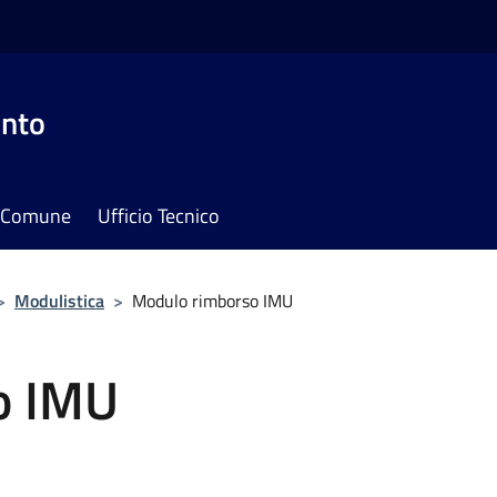
onto
il Comune
Ufficio Tecnico
>
Modulistica
>
Modulo rimborso IMU
o IMU