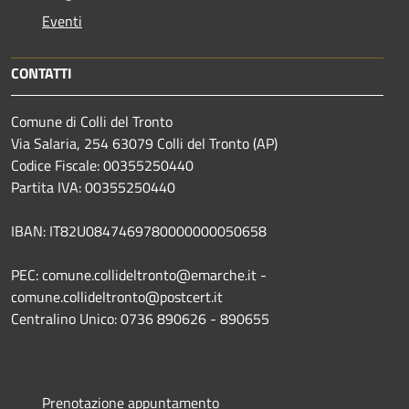
Eventi
CONTATTI
Comune di Colli del Tronto
Via Salaria, 254 63079 Colli del Tronto (AP)
Codice Fiscale: 00355250440
Partita IVA: 00355250440
IBAN: IT82U0847469780000000050658
PEC: comune.collideltronto@emarche.it -
comune.collideltronto@postcert.it
Centralino Unico: 0736 890626 - 890655
Prenotazione appuntamento