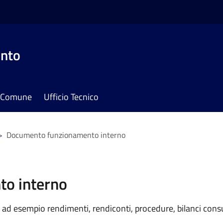
onto
il Comune
Ufficio Tecnico
>
Documento funzionamento interno
o interno
ad esempio rendimenti, rendiconti, procedure, bilanci consu