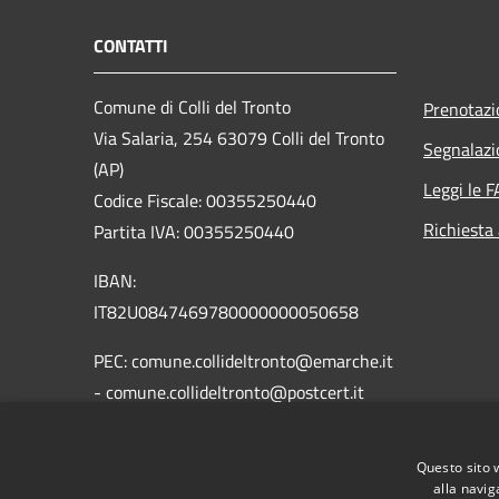
CONTATTI
Comune di Colli del Tronto
Prenotaz
Via Salaria, 254 63079 Colli del Tronto
Segnalazi
(AP)
Leggi le 
Codice Fiscale: 00355250440
Richiesta
Partita IVA: 00355250440
IBAN:
IT82U0847469780000000050658
PEC: comune.collideltronto@emarche.it
- comune.collideltronto@postcert.it
Centralino Unico: 0736 890626 -
890655
Questo sito 
alla navig