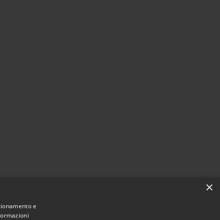
×
nzionamento e
nformazioni