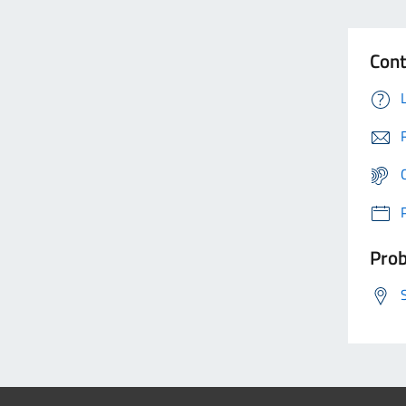
Cont
Prob