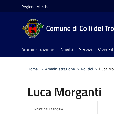
Salta al contenuto principale
Regione Marche
Comune di Colli del Tr
Amministrazione
Novità
Servizi
Vivere 
Home
>
Amministrazione
>
Politici
>
Luca Mo
Luca Morganti
INDICE DELLA PAGINA