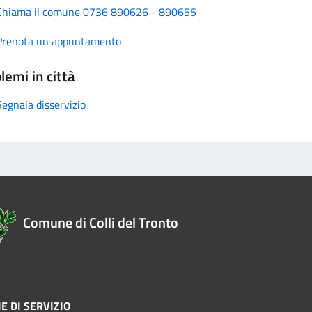
Chiama il comune 0736 890626 - 890655
Prenota un appuntamento
lemi in città
Segnala disservizio
Comune di Colli del Tronto
E DI SERVIZIO