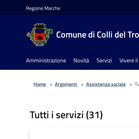
Salta al contenuto principale
Regione Marche
Comune di Colli del Tr
Amministrazione
Novità
Servizi
Vivere 
Home
>
Argomenti
>
Assistenza sociale
>
Tu
Tutti i servizi (31)