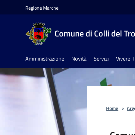
Salta al contenuto principale
Regione Marche
Comune di Colli del Tr
Amministrazione
Novità
Servizi
Vivere 
Home
>
Arg