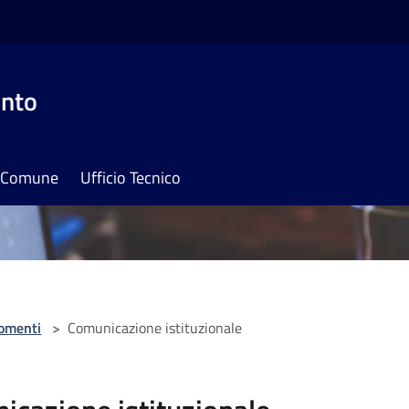
onto
il Comune
Ufficio Tecnico
omenti
>
Comunicazione istituzionale