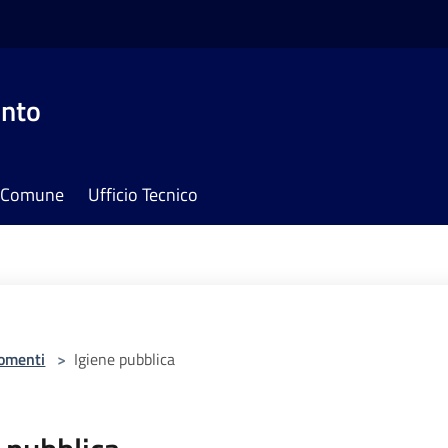
onto
il Comune
Ufficio Tecnico
omenti
>
Igiene pubblica