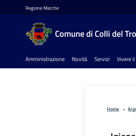
Salta al contenuto principale
Regione Marche
Comune di Colli del Tr
Amministrazione
Novità
Servizi
Vivere 
Home
>
Arg